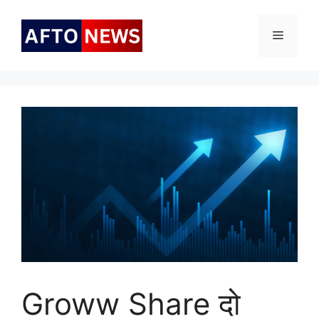
Skip
to
Menu
content
Groww Share दो