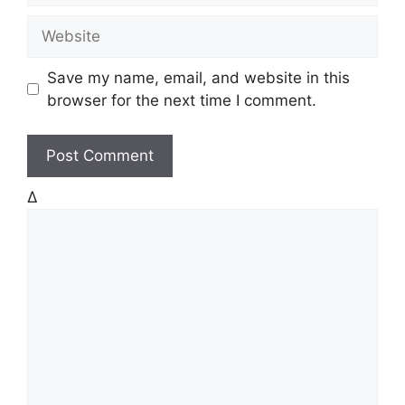
a
W
i
e
l
b
Save my name, email, and website in this
s
browser for the next time I comment.
i
t
e
Δ